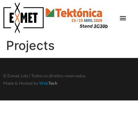
Projects
© Exmet, Lda | Todos os direitos reservados.
Made & Hosted by
Web
Tech