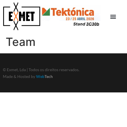
Team
© Exmet, Lda | Todos os direitos reservados.
Made & Hosted by
Web
Tech